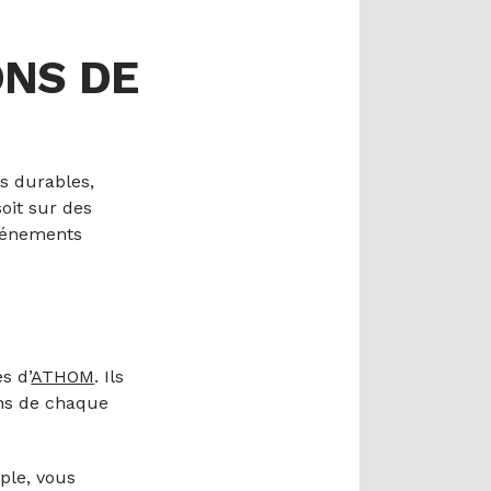
ONS DE
s durables,
soit sur des
événements
s d’
ATHOM
. Ils
ins de chaque
ple, vous