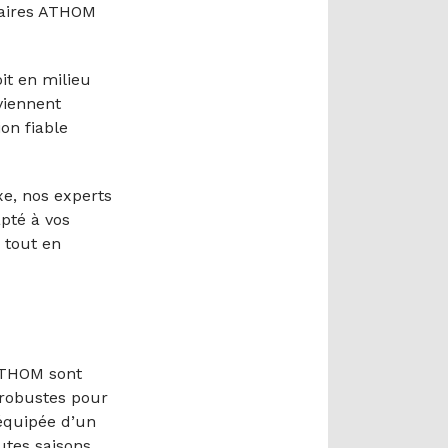
ulaires ATHOM
oit en milieu
viennent
ion fiable
e, nos experts
pté à vos
, tout en
ATHOM sont
t robustes pour
 équipée d’un
tes saisons.