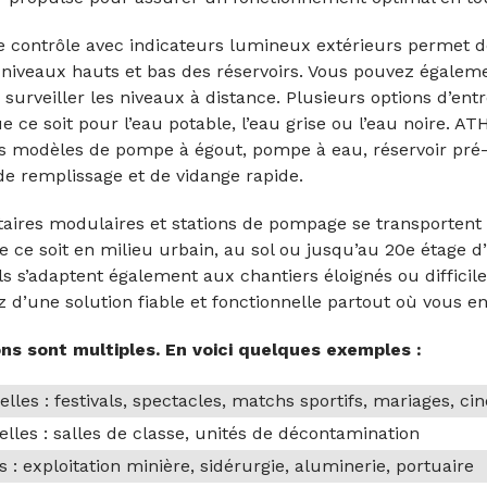
 contrôle avec indicateurs lumineux extérieurs permet d
 niveaux hauts et bas des réservoirs. Vous pouvez égalem
surveiller les niveaux à distance. Plusieurs options d’ent
ue ce soit pour l’eau potable, l’eau grise ou l’eau noire. 
ts modèles de pompe à égout, pompe à eau, réservoir pré-
e remplissage et de vidange rapide.
taires modulaires et stations de pompage se transportent e
e ce soit en milieu urbain, au sol ou jusqu’au 20e étage d
ls s’adaptent également aux chantiers éloignés ou difficiles
z d’une solution fiable et fonctionnelle partout où vous e
ons sont multiples. En voici quelques exemples :
lles : festivals, spectacles, matchs sportifs, mariages, c
nelles : salles de classe, unités de décontamination
s : exploitation minière, sidérurgie, aluminerie, portuaire