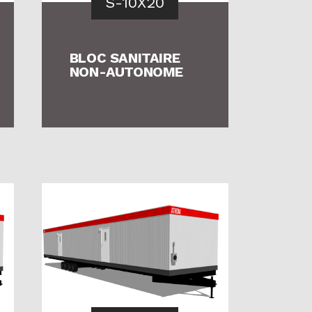
S-10X20
BLOC SANITAIRE
NON-AUTONOME