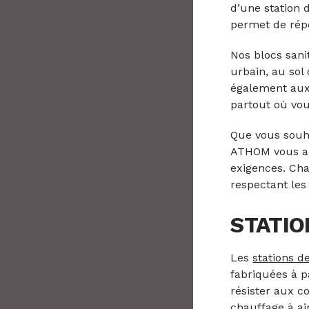
d’une station 
permet de répo
Nos blocs sani
urbain, au sol
également aux 
partout où vou
Que vous souha
ATHOM vous ac
exigences. Chaq
respectant les
STATIO
Les
stations 
fabriquées à pa
résister aux c
chauffage à ai