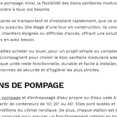
de pompage. Ainsi, la flexibilité des blocs sanitaires mod
ndre à tous vos besoins.
taires se transportent et s’installent rapidement, que ce s
 ou jusqu’au 20e étage d’une tour en construction. Ils con
chantiers éloignés ou difficiles d’accès, offrant une solut
s en avez besoin.
itiez acheter ou louer, pour un projet simple ou complex
compagnent pour choisir le bloc sanitaire modulaire ada
ue unité reste fonctionnelle, durable et facile à installer
 normes de sécurité et d’hygiène les plus strictes.
NS DE POMPAGE
de pompage
et d’entreposage d’eau propre ou d’eau usée 
rtir de conteneurs de 10’, 20’ ou 40’. Elles sont isolées e
onditions du climat nordique. De plus, chaque station est
r propulsé pour assurer un fonctionnement optimal en tou