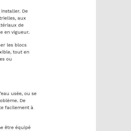
installer. De
rielles, aux
atériaux de
e en vigueur.
er les blocs
xible, tout en
res ou
d’eau usée, ou se
roblème. De
te facilement à
me être équipé