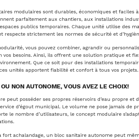
taires modulaires sont durables, économiques et faciles à 
ennent parfaitement aux chantiers, aux installations indust
espaces publics temporaires. Chaque unité utilise des m
et respecte strictement les normes de sécurité et d’hygièn
odularité, vous pouvez combiner, agrandir ou personnalis
n vos besoins. Ainsi, ils offrent une solution pratique et fle
nvironnement. Que ce soit pour des installations temporai
s unités apportent fiabilité et confort à tous vos projets.
OU NON AUTONOME, VOUS AVEZ LE CHOIX!
ire peut posséder ses propres réservoirs d’eau propre et 
ervice d’égout municipal. Le volume ne pose jamais de p
rte le nombre d’utilisateurs, le concept modulaire s’adap
ations.
 à fort achalandage, un bloc sanitaire autonome peut mê