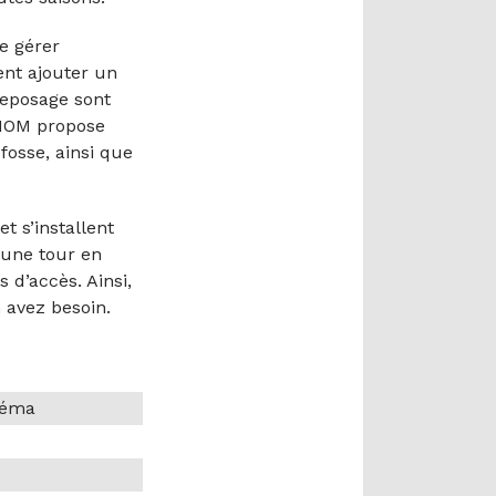
e gérer
ent ajouter un
reposage sont
ATHOM propose
fosse, ainsi que
t s’installent
’une tour en
 d’accès. Ainsi,
n avez besoin.
inéma